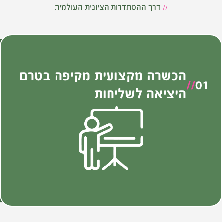
//
דרך ההסתדרות הציונית העולמית
הכשרה מקצועית מקיפה בטרם
פית
//
01
//
02
היציאה לשליחות
הש